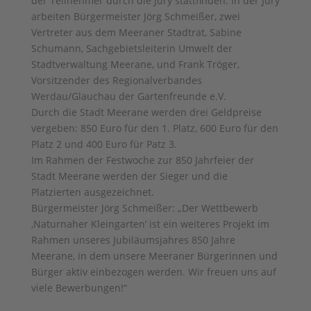
der Teilnehmer durch die Jury stattfinden. In der Jury
arbeiten Bürgermeister Jörg Schmeißer, zwei
Vertreter aus dem Meeraner Stadtrat, Sabine
Schumann, Sachgebietsleiterin Umwelt der
Stadtverwaltung Meerane, und Frank Tröger,
Vorsitzender des Regionalverbandes
Werdau/Glauchau der Gartenfreunde e.V.
Durch die Stadt Meerane werden drei Geldpreise
vergeben: 850 Euro für den 1. Platz, 600 Euro für den
Platz 2 und 400 Euro für Patz 3.
Im Rahmen der Festwoche zur 850 Jahrfeier der
Stadt Meerane werden der Sieger und die
Platzierten ausgezeichnet.
Bürgermeister Jörg Schmeißer: „Der Wettbewerb
‚Naturnaher Kleingarten‘ ist ein weiteres Projekt im
Rahmen unseres Jubiläumsjahres 850 Jahre
Meerane, in dem unsere Meeraner Bürgerinnen und
Bürger aktiv einbezogen werden. Wir freuen uns auf
viele Bewerbungen!“