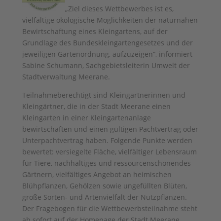
„Ziel dieses Wettbewerbes ist es,
vielfältige ökologische Möglichkeiten der naturnahen
Bewirtschaftung eines Kleingartens, auf der
Grundlage des Bundeskleingartengesetzes und der
jeweiligen Gartenordnung, aufzuzeigen“, informiert
Sabine Schumann, Sachgebietsleiterin Umwelt der
Stadtverwaltung Meerane.
Teilnahmeberechtigt sind Kleingärtnerinnen und
Kleingärtner, die in der Stadt Meerane einen
Kleingarten in einer Kleingartenanlage
bewirtschaften und einen gültigen Pachtvertrag oder
Unterpachtvertrag haben. Folgende Punkte werden
bewertet: versiegelte Fläche, vielfältiger Lebensraum
für Tiere, nachhaltiges und ressourcenschonendes
Gärtnern, vielfältiges Angebot an heimischen
Blühpflanzen, Gehölzen sowie ungefüllten Blüten,
große Sorten- und Artenvielfalt der Nutzpflanzen.
Der Fragebogen für die Wettbewerbsteilnahme steht
ab sofort auf der Homepage der Stadt Meerane